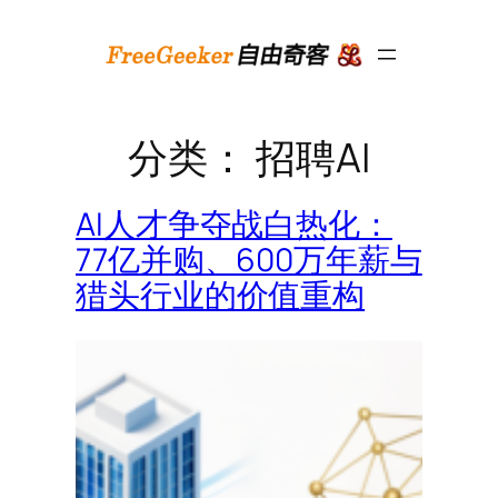
跳
至
内
容
分类：
招聘AI
AI人才争夺战白热化：
77亿并购、600万年薪与
猎头行业的价值重构