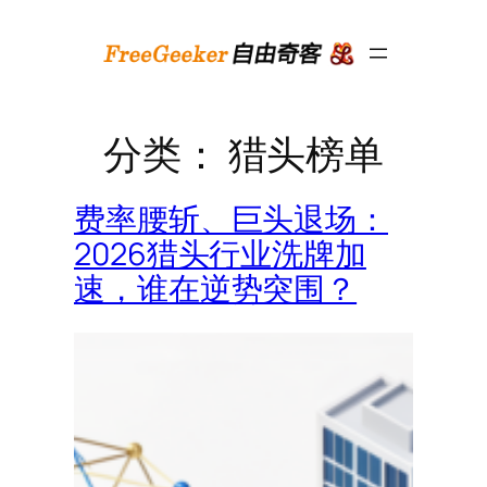
跳
至
内
容
分类：
猎头榜单
费率腰斩、巨头退场：
2026猎头行业洗牌加
速，谁在逆势突围？