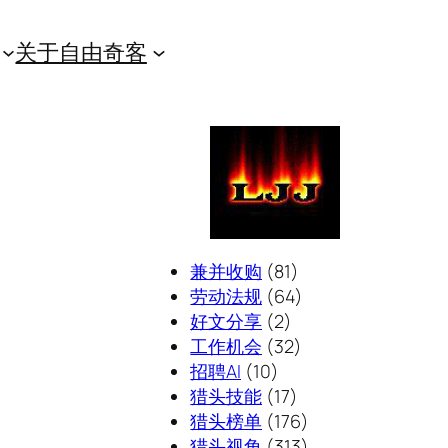
关于自由奇客
兼并收购
(81)
劳动法规
(64)
好文分享
(2)
工作机会
(32)
招聘AI
(10)
猎头技能
(17)
猎头榜单
(176)
猎头视角
(313)