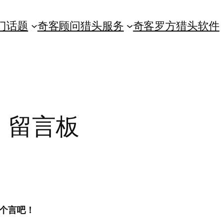
门话题
奇客顾问猎头服务
奇客罗方猎头软件
留言板
个言吧！