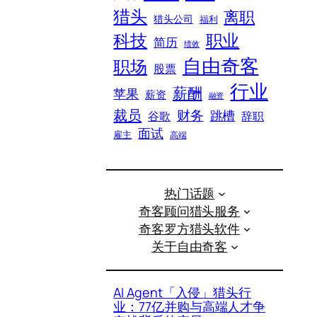
猎头
离职
猎头公司
福利
科技
职业
简历
绩效
自由奇客
职场
股票
行业
薪酬
苹果
薪资
融资
裁员
财务
跳槽
谷歌
辞职
面试
雇主
高端
热门话题
奇客顾问猎头服务
奇客罗方猎头软件
关于自由奇客
AI Agent「入侵」猎头行
业：77亿并购与高端人才争