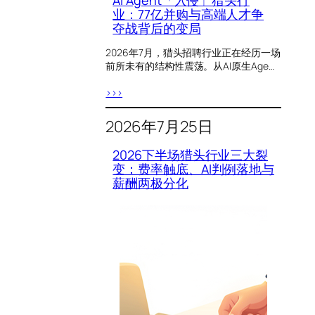
AI Agent「入侵」猎头行
业：77亿并购与高端人才争
夺战背后的变局
2026年7月，猎头招聘行业正在经历一场
前所未有的结构性震荡。从AI原生Age…
>>>
2026年7月25日
2026下半场猎头行业三大裂
变：费率触底、AI判例落地与
薪酬两极分化