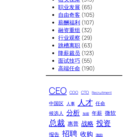
职业发展
(65)
自由奇客
(105)
薪酬福利
(107)
融资重组
(32)
行业观察
(29)
跳槽离职
(63)
降薪裁员
(123)
面试技巧
(55)
高端任命
(190)
CEO
COO
CTO
Recruitment
人才
中国区
任命
人事
分析
微软
年薪
候选人
加薪
总裁
投资
战略
惠普
招聘
收购
报告
激励