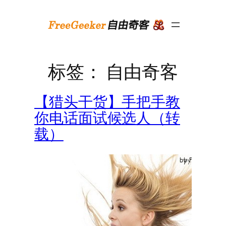
跳
至
内
容
标签：
自由奇客
【猎头干货】手把手教
你电话面试候选人（转
载）