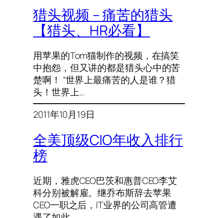
猎头视频 – 痛苦的猎头
【猎头、HR必看】
用苹果的Tom猫制作的视频，在搞笑
中抱怨，但又讲的都是猎头心中的苦
楚啊！ “世界上最痛苦的人是谁？猎
头！世界上…
2011年10月19日
全美顶级CIO年收入排行
榜
近期，雅虎CEO巴茨和惠普CEO李艾
科分别被解雇。继乔布斯辞去苹果
CEO一职之后，IT业界的公司高管遭
遇了如此…