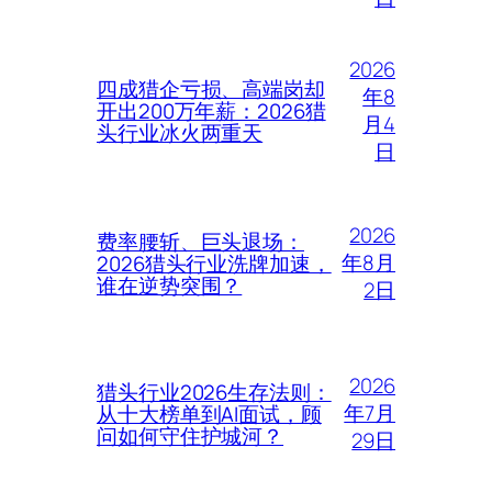
2026
四成猎企亏损、高端岗却
年8
开出200万年薪：2026猎
月4
头行业冰火两重天
日
2026
费率腰斩、巨头退场：
年8月
2026猎头行业洗牌加速，
谁在逆势突围？
2日
2026
猎头行业2026生存法则：
年7月
从十大榜单到AI面试，顾
问如何守住护城河？
29日