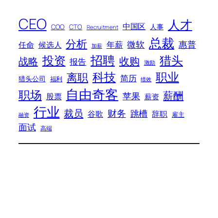
CEO
人才
中国区
人事
COO
CTO
Recruitment
总裁
分析
微软
惠普
年薪
任命
候选人
加薪
招聘
投资
猎头
战略
收购
报告
激励
科技
职业
离职
简历
猎头公司
福利
绩效
自由奇客
职场
薪酬
苹果
股票
薪资
行业
裁员
财务
跳槽
谷歌
辞职
雇主
融资
面试
高端