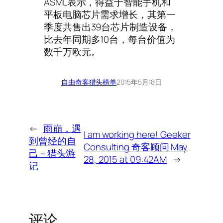
ASML表示，得益于智能手机和
平板电脑芯片需求增长，其第一
季度共售出39台芯片制造设备，
比去年同期多10台，每台价值为
数千万欧元。
自由奇客
猎头榜单
2015年5月18日
←
雨崩，遇
I am working here! Geeker
到曾经的自
Consulting 奇客顾问 May
己 – 猎头游
28, 2015 at 09:42AM
→
记
评论