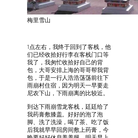
梅里雪山
1点左右，我终于回到了客栈，他
们已经收拾好行李在客栈门口等
我了，我匆忙收拾好自己的背
包，大哥安排上海的哥哥帮我背
包，于是一行人浩浩荡荡前往下
雨崩村住宿，因为明天一早要走
尼农下山，下雨崩离的比较近。
到达下雨崩雪龙客栈，廷廷给了
我药膏敷膝盖。好好的泡了泡
脚、洗了洗澡，喝了茶、吃了饭
后我就早早回房间敷上药膏，今
晚要好好休息养养腿，明天早上