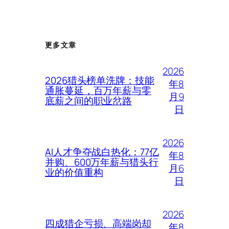
更多文章
2026
2026猎头榜单洗牌：技能
年8
通胀蔓延，百万年薪与零
月9
底薪之间的职业岔路
日
2026
AI人才争夺战白热化：77亿
年8
并购、600万年薪与猎头行
月6
业的价值重构
日
2026
四成猎企亏损、高端岗却
年8