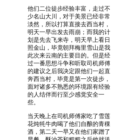
他们二位徒步经验丰富，走过不
少名山大川，对于美景已经非常
淡然，所以打算直接去西当村，
明天一早出发去雨崩；而我的计
划是先去飞来寺，明天早上看日
照金山，毕竟朝拜梅里雪山是我
此次来云南的主要目的。但是经
过一番思想斗争和听取司机师傅
的建议之后我决定跟他们一起直
奔西当村，毕竟是第一次徒步，
面对诸多不熟悉的环境跟有经验
的人结伴而行至少感觉安全一
些。
当天晚上在司机师傅家吃了雪莲
花炖牦牛肉喝了他们自酿的青稞
酒，第二天一早又在他们家蹭了
早餐，酥油茶和粑粑之后他就送