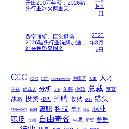
开出200万年薪：2026猎
月4
头行业冰火两重天
日
2026
费率腰斩、巨头退场：
年8月
2026猎头行业洗牌加速，
谁在逆势突围？
2日
CEO
人才
中国区
人事
COO
CTO
Recruitment
总裁
分析
微软
惠普
年薪
任命
候选人
加薪
招聘
投资
猎头
战略
收购
报告
激励
科技
职业
离职
简历
猎头公司
福利
绩效
自由奇客
职场
薪酬
苹果
股票
薪资