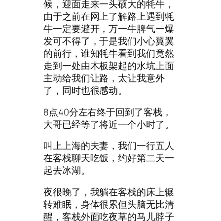
候，迎面走来一头硕大的牦牛，
由于之前在网上了解路上遇到牦
牛一定要避开，万一牛脾气一爆
发可不得了，于是我们小心翼翼
的前行，谁知牦牛看到我们竟然
走到一处由木板架起的水坑上面
主动给我们让路，太让我意外
了，同时也很感动。
8点40分左右终于回到了客栈，
大哥已经等了将近一个小时了。
叫上上海的夫妻，我们一行五人
在客栈聊天吃饭，约好第二天一
起去冰湖。
夜很晚了，我躺在客栈的床上辗
转难眠，身体很累但头脑无比清
醒，客栈外面吃夜草的马儿脖子