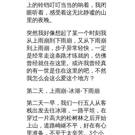
上的铃铛叮叮当当的响着，我闭
眼听着，感受着这无比静谧的山
里的夜晚。
突然我好像想起了某一个时刻我
从上雨崩到下雨崩，又从下雨崩
到上雨崩，步子异常轻快，一定
是经常走这条路才练就的，仿佛
曾经就住在这里。或许我曾经真
的有一世是住在这里的吧，不然
我怎么会这么爱这个地方？
第二天，上雨崩-冰湖-下雨崩
第二天一早，我们一行五人从客
栈出发去往冰湖，一路平坦，在
穿过一片高大的松树林之后开始
上山，道路崎岖不平，好在有心
里准备，不至于太辛苦。3个小