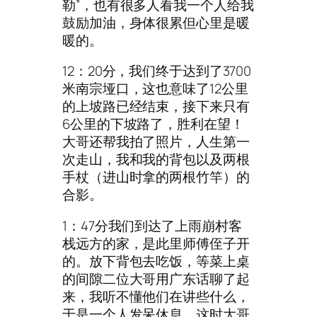
勒”，也有很多人看我一个人给我
鼓励加油，身体很累但心里是暖
暖的。
12：20分，我们终于达到了3700
米南宗垭口，这也意味了12公里
的上坡路已经结束，接下来只有
6公里的下坡路了，胜利在望！
大哥还帮我拍了照片，人生第一
次走山，我和我的背包以及两根
手杖（进山时拿的两根竹竿）的
合影。
1：47分我们到达了上雨崩村客
栈远方的家，是此里师傅侄子开
的。放下背包去吃饭，等菜上桌
的间隙二位大哥用广东话聊了起
来，我听不懂他们在讲些什么，
于是一个人发呆休息。这时大哥