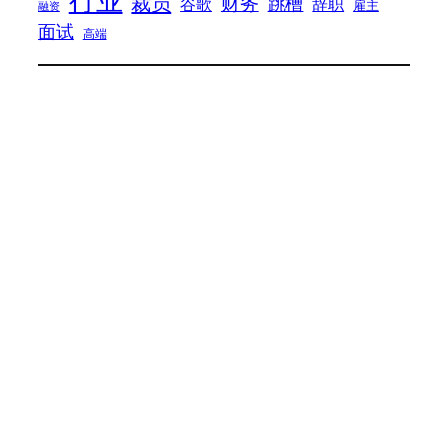
行业
裁员
财务
跳槽
谷歌
辞职
雇主
融资
面试
高端