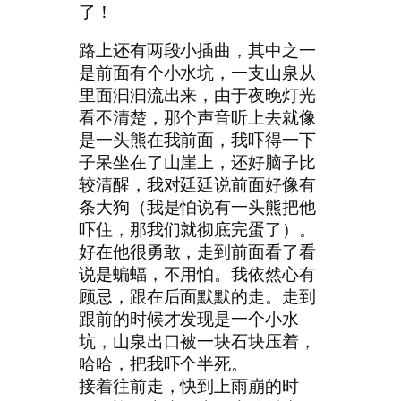
了！
路上还有两段小插曲，其中之一
是前面有个小水坑，一支山泉从
里面汩汩流出来，由于夜晚灯光
看不清楚，那个声音听上去就像
是一头熊在我前面，我吓得一下
子呆坐在了山崖上，还好脑子比
较清醒，我对廷廷说前面好像有
条大狗（我是怕说有一头熊把他
吓住，那我们就彻底完蛋了）。
好在他很勇敢，走到前面看了看
说是蝙蝠，不用怕。我依然心有
顾忌，跟在后面默默的走。走到
跟前的时候才发现是一个小水
坑，山泉出口被一块石块压着，
哈哈，把我吓个半死。
接着往前走，快到上雨崩的时