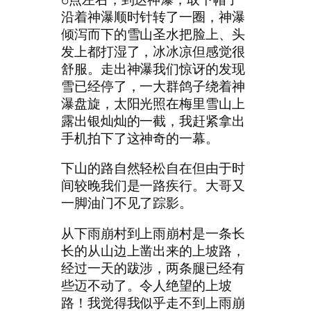
沿着神瀑顺时针转了一圈，神瀑
倾泻而下的雪山圣水把脸上、头
发上都打湿了，冰冰凉但感觉很
舒服。走出神瀑我们惊讶的发现
雪已经停了，一大群鸽子绕着神
瀑盘旋，太阳光照在梅里雪山上
露出银灿灿的一截，我赶紧拿出
手机拍下了这神奇的一幕。
下山的路自然轻松自在但由于时
间较晚我们是一路疾行。大哥又
一脚油门不见了踪影。
从下雨崩村到上雨崩村是一条长
长的从山边上凿出来的上坡路，
经过一天的跋涉，两条腿已经有
些迈不动了。令人绝望的上坡
路！我觉得我似乎走不到上雨崩