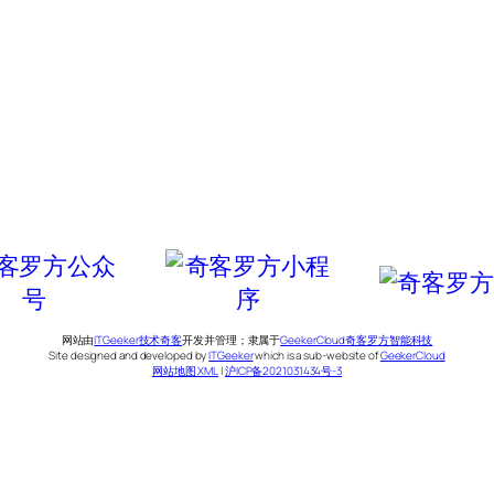
网站由
ITGeeker技术奇客
开发并管理；隶属于
GeekerCloud奇客罗方智能科技
Site designed and developed by
ITGeeker
which is a sub-website of
GeekerCloud
网站地图 XML
|
沪ICP备2021031434号-3