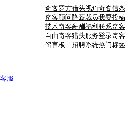
奇客罗方
猎头视角
奇客信条
奇客顾问
降薪裁员
我要投稿
技术奇客
薪酬福利
联系奇客
自由奇客
猎头服务
登录奇客
留言板
招聘系统
热门标签