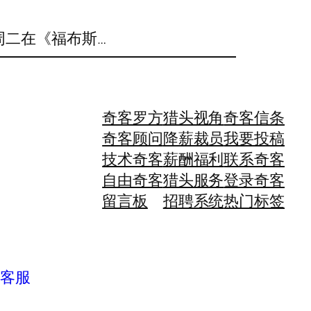
k)周二在《福布斯…
奇客罗方
猎头视角
奇客信条
奇客顾问
降薪裁员
我要投稿
技术奇客
薪酬福利
联系奇客
自由奇客
猎头服务
登录奇客
留言板
招聘系统
热门标签