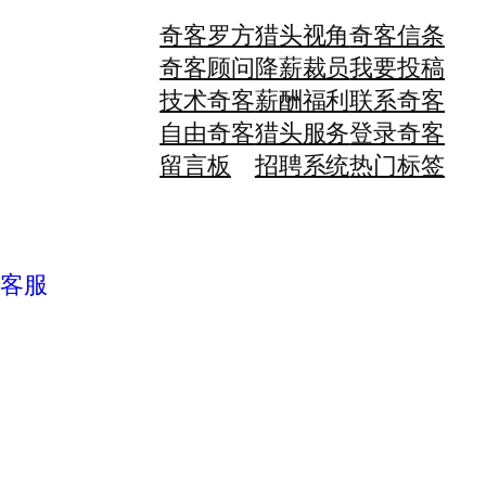
奇客罗方
猎头视角
奇客信条
奇客顾问
降薪裁员
我要投稿
技术奇客
薪酬福利
联系奇客
自由奇客
猎头服务
登录奇客
留言板
招聘系统
热门标签