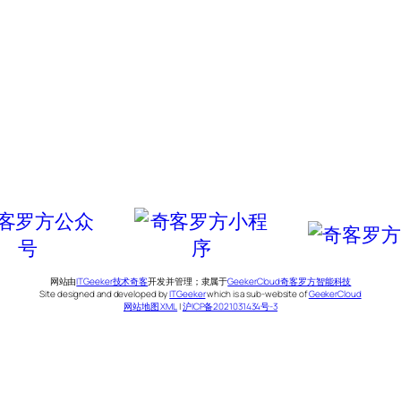
网站由
ITGeeker技术奇客
开发并管理；隶属于
GeekerCloud奇客罗方智能科技
Site designed and developed by
ITGeeker
which is a sub-website of
GeekerCloud
网站地图 XML
|
沪ICP备2021031434号-3