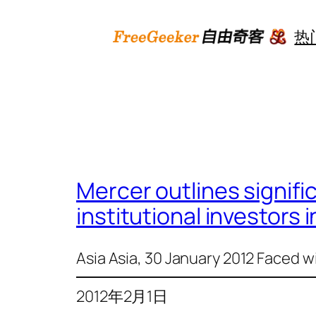
跳
至
热
内
容
Mercer outlines signifi
institutional investors 
Asia Asia, 30 January 2012 Faced w
2012年2月1日