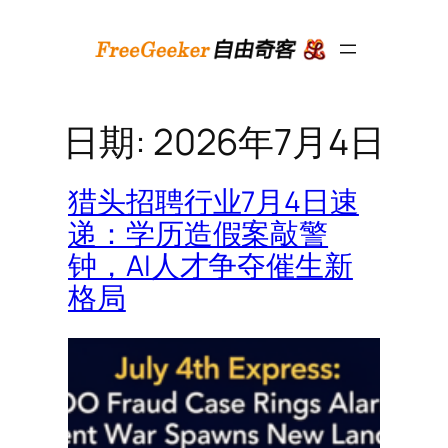
跳
至
内
容
日期:
2026年7月4日
猎头招聘行业7月4日速
递：学历造假案敲警
钟，AI人才争夺催生新
格局