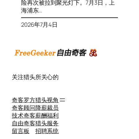
险再次被拉到聚光灯下。7月3日，上
海浦东…
2026年7月4日
关注猎头所关心的
奇客罗方
猎头视角
奇客顾问
降薪裁员
技术奇客
薪酬福利
自由奇客
猎头服务
留言板
招聘系统