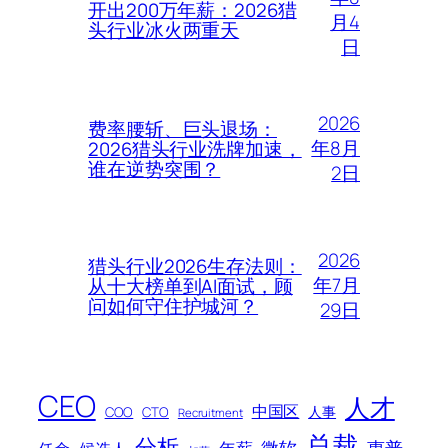
开出200万年薪：2026猎
月4
头行业冰火两重天
日
2026
费率腰斩、巨头退场：
年8月
2026猎头行业洗牌加速，
谁在逆势突围？
2日
2026
猎头行业2026生存法则：
年7月
从十大榜单到AI面试，顾
问如何守住护城河？
29日
CEO
人才
中国区
人事
COO
CTO
Recruitment
总裁
分析
微软
惠普