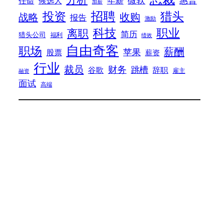
年薪
任命
候选人
加薪
招聘
投资
猎头
战略
收购
报告
激励
科技
职业
离职
简历
猎头公司
福利
绩效
自由奇客
职场
薪酬
苹果
股票
薪资
行业
裁员
财务
跳槽
谷歌
辞职
雇主
融资
面试
高端