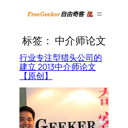
跳
至
内
容
标签：
中介师论文
行业专注型猎头公司的
建立 2013中介师论文
【原创】