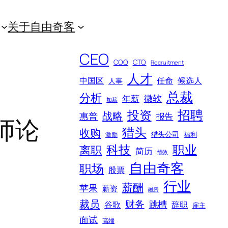
关于自由奇客
CEO
COO
CTO
Recruitment
人才
中国区
任命
候选人
人事
总裁
分析
微软
年薪
加薪
招聘
投资
战略
惠普
报告
师论
猎头
收购
猎头公司
福利
激励
科技
职业
离职
简历
绩效
自由奇客
职场
股票
行业
薪酬
苹果
薪资
融资
裁员
财务
跳槽
谷歌
辞职
雇主
面试
高端