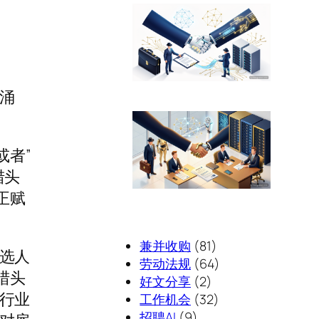
涌
或者”
猎头
正赋
兼并收购
(81)
选人
劳动法规
(64)
猎头
好文分享
(2)
行业
工作机会
(32)
招聘AI
(9)