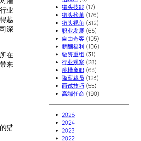
对雇
猎头技能
(17)
行业
猎头榜单
(176)
得越
猎头视角
(312)
司深
职业发展
(65)
自由奇客
(105)
薪酬福利
(106)
所在
融资重组
(31)
行业观察
(28)
带来
跳槽离职
(63)
降薪裁员
(123)
面试技巧
(55)
高端任命
(190)
2026
2024
的猎
2023
2022