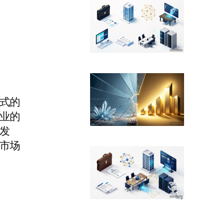
式的
业的
发
市场