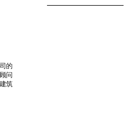
司的
顾问
建筑