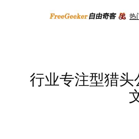
跳
至
热
内
容
行业专注型猎头公