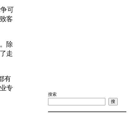
竞争可
致客
。除
了走
都有
业专
搜索
搜