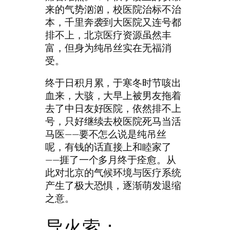
来的气势汹汹，校医院治标不治
本，千里奔袭到大医院又连号都
排不上，北京医疗资源虽然丰
富，但身为纯吊丝实在无福消
受。
终于日积月累，于寒冬时节咳出
血来，大骇，大早上被男友拖着
去了中日友好医院，依然排不上
号，只好继续去校医院死马当活
马医——要不怎么说是纯吊丝
呢，有钱的话直接上和睦家了
——捱了一个多月终于痊愈。从
此对北京的气候环境与医疗系统
产生了极大恐惧，逐渐萌发退缩
之意。
导火索：