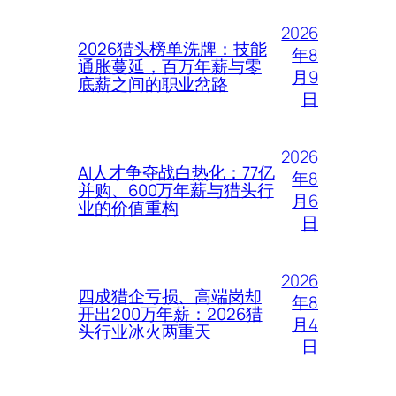
2026
2026猎头榜单洗牌：技能
年8
通胀蔓延，百万年薪与零
月9
底薪之间的职业岔路
日
2026
AI人才争夺战白热化：77亿
年8
并购、600万年薪与猎头行
月6
业的价值重构
日
2026
四成猎企亏损、高端岗却
年8
开出200万年薪：2026猎
月4
头行业冰火两重天
日