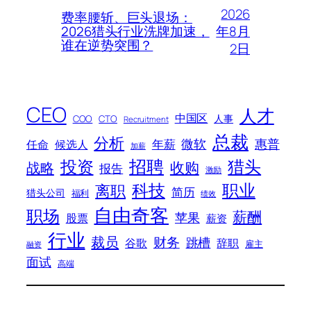
2026
费率腰斩、巨头退场：
年8月
2026猎头行业洗牌加速，
谁在逆势突围？
2日
CEO
人才
中国区
人事
COO
CTO
Recruitment
总裁
分析
微软
惠普
年薪
任命
候选人
加薪
招聘
投资
猎头
战略
收购
报告
激励
科技
职业
离职
简历
猎头公司
福利
绩效
自由奇客
职场
薪酬
苹果
股票
薪资
行业
裁员
财务
跳槽
谷歌
辞职
雇主
融资
面试
高端