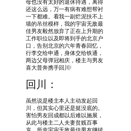
母也没有太好的退休待遇，离得
还这么远，万一有病有难想帮衬
一下都难。看我一副烂泥扶不上
墙的吊丝模样，我的宇宙无敌最
佳男友毅然放弃了正在上升期的
工作职位以及即将到手的北京户
口，告别北京的六年青春回忆，
行李交给申通，身体交给铁通，
两边父母弹冠相庆，楼主与男友
喜大普奔携手回川!
回川：
虽然说是楼主本人主动发起回
川，但其实心里还是挺没底的。
害怕男友回成都以后难以施展，
从此与楼主二人夫妻贫贱百事
哀。所幸宇宙无敌最佳男友继续