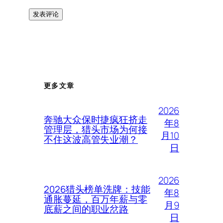
更多文章
2026
奔驰大众保时捷疯狂挤走
年8
管理层，猎头市场为何接
月10
不住这波高管失业潮？
日
2026
2026猎头榜单洗牌：技能
年8
通胀蔓延，百万年薪与零
月9
底薪之间的职业岔路
日