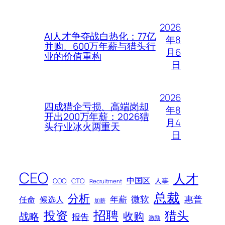
2026
AI人才争夺战白热化：77亿
年8
并购、600万年薪与猎头行
月6
业的价值重构
日
2026
四成猎企亏损、高端岗却
年8
开出200万年薪：2026猎
月4
头行业冰火两重天
日
CEO
人才
中国区
人事
COO
CTO
Recruitment
总裁
分析
微软
惠普
年薪
任命
候选人
加薪
招聘
投资
猎头
战略
收购
报告
激励