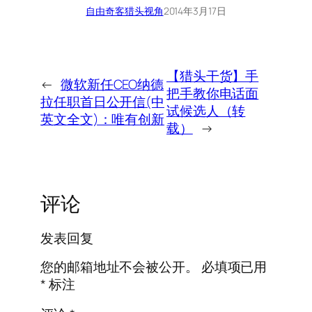
自由奇客
猎头视角
2014年3月17日
【猎头干货】手
←
微软新任CEO纳德
把手教你电话面
拉任职首日公开信(中
试候选人（转
英文全文)：唯有创新
载）
→
评论
发表回复
您的邮箱地址不会被公开。
必填项已用
*
标注