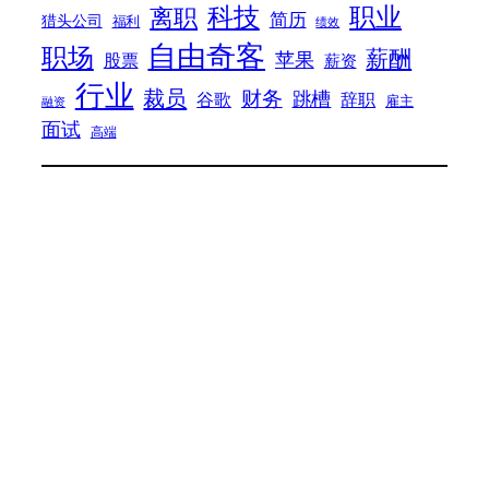
科技
职业
离职
简历
猎头公司
福利
绩效
自由奇客
职场
薪酬
苹果
股票
薪资
行业
裁员
财务
跳槽
谷歌
辞职
雇主
融资
面试
高端