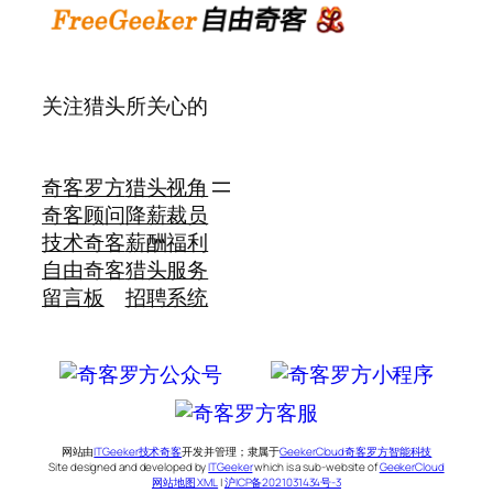
关注猎头所关心的
奇客罗方
猎头视角
奇客顾问
降薪裁员
技术奇客
薪酬福利
自由奇客
猎头服务
留言板
招聘系统
网站由
ITGeeker技术奇客
开发并管理；隶属于
GeekerCloud奇客罗方智能科技
Site designed and developed by
ITGeeker
which is a sub-website of
GeekerCloud
网站地图 XML
|
沪ICP备2021031434号-3