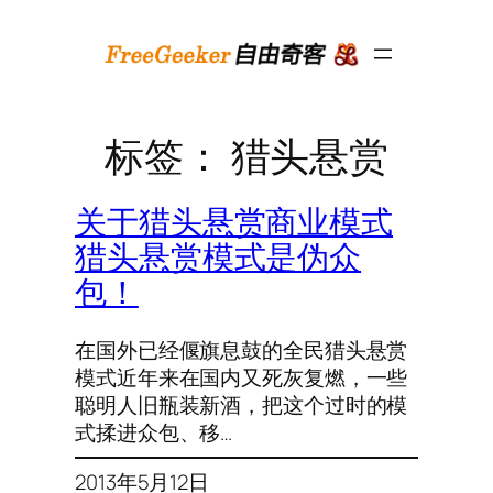
跳
至
内
容
标签：
猎头悬赏
关于猎头悬赏商业模式
猎头悬赏模式是伪众
包！
在国外已经偃旗息鼓的全民猎头悬赏
模式近年来在国内又死灰复燃，一些
聪明人旧瓶装新酒，把这个过时的模
式揉进众包、移…
2013年5月12日