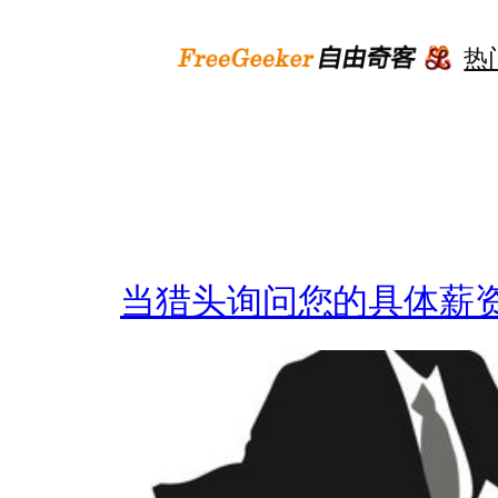
跳
至
热
内
容
当猎头询问您的具体薪资