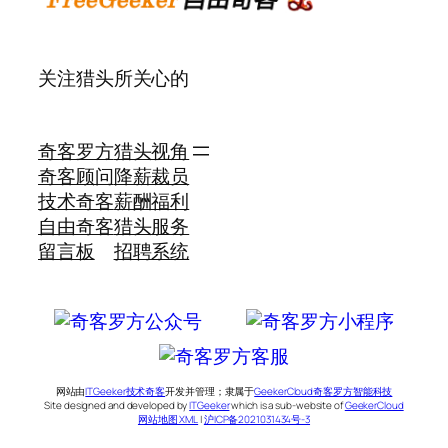
关注猎头所关心的
奇客罗方
猎头视角
奇客顾问
降薪裁员
技术奇客
薪酬福利
自由奇客
猎头服务
留言板
招聘系统
网站由
ITGeeker技术奇客
开发并管理；隶属于
GeekerCloud奇客罗方智能科技
Site designed and developed by
ITGeeker
which is a sub-website of
GeekerCloud
网站地图 XML
|
沪ICP备2021031434号-3