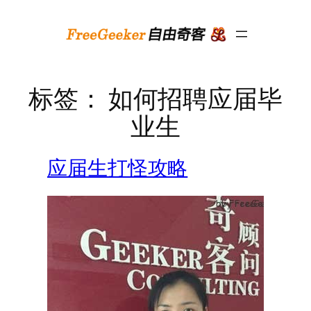
跳
至
内
容
标签：
如何招聘应届毕
业生
应届生打怪攻略