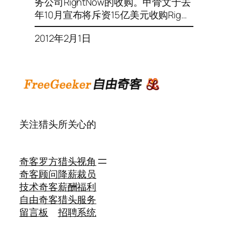
务公司RightNow的收购。甲骨文于去
年10月宣布将斥资15亿美元收购Rig…
2012年2月1日
关注猎头所关心的
奇客罗方
猎头视角
奇客顾问
降薪裁员
技术奇客
薪酬福利
自由奇客
猎头服务
留言板
招聘系统