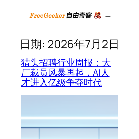
跳
至
内
容
日期:
2026年7月2日
猎头招聘行业周报：大
厂裁员风暴再起，AI人
才进入亿级争夺时代