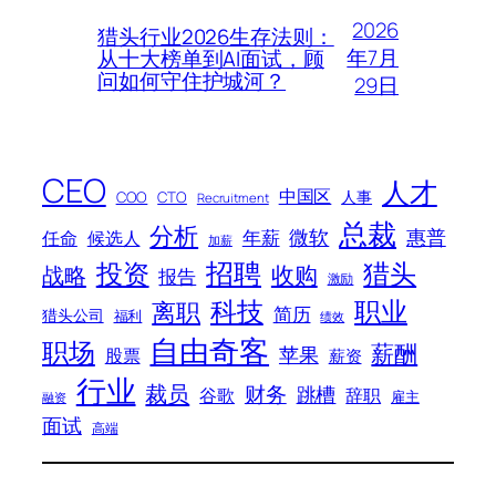
2026
猎头行业2026生存法则：
年7月
从十大榜单到AI面试，顾
问如何守住护城河？
29日
CEO
人才
中国区
人事
COO
CTO
Recruitment
总裁
分析
微软
惠普
年薪
任命
候选人
加薪
招聘
投资
猎头
战略
收购
报告
激励
科技
职业
离职
简历
猎头公司
福利
绩效
自由奇客
职场
薪酬
苹果
股票
薪资
行业
裁员
财务
跳槽
谷歌
辞职
雇主
融资
面试
高端