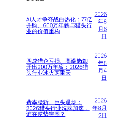
2026
AI人才争夺战白热化：77亿
年8
并购、600万年薪与猎头行
月6
业的价值重构
日
2026
四成猎企亏损、高端岗却
年8
开出200万年薪：2026猎
月4
头行业冰火两重天
日
2026
费率腰斩、巨头退场：
年8月
2026猎头行业洗牌加速，
谁在逆势突围？
2日