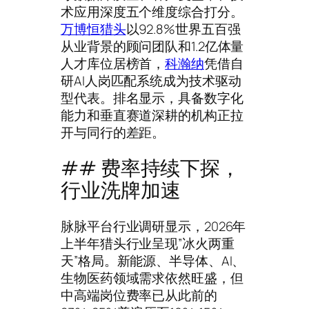
术应用深度五个维度综合打分。
万博恒猎头
以92.8%世界五百强
从业背景的顾问团队和1.2亿体量
人才库位居榜首，
科瀚纳
凭借自
研AI人岗匹配系统成为技术驱动
型代表。排名显示，具备数字化
能力和垂直赛道深耕的机构正拉
开与同行的差距。
## 费率持续下探，
行业洗牌加速
脉脉平台行业调研显示，2026年
上半年猎头行业呈现”冰火两重
天”格局。新能源、半导体、AI、
生物医药领域需求依然旺盛，但
中高端岗位费率已从此前的