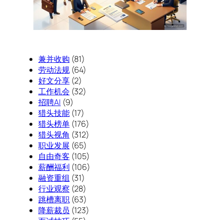
兼并收购
(81)
劳动法规
(64)
好文分享
(2)
工作机会
(32)
招聘AI
(9)
猎头技能
(17)
猎头榜单
(176)
猎头视角
(312)
职业发展
(65)
自由奇客
(105)
薪酬福利
(106)
融资重组
(31)
行业观察
(28)
跳槽离职
(63)
降薪裁员
(123)