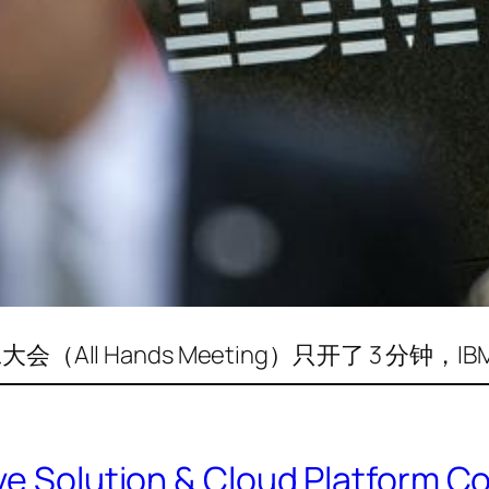
（All Hands Meeting）只开了 3 分钟，I
 Solution & Cloud Platfor