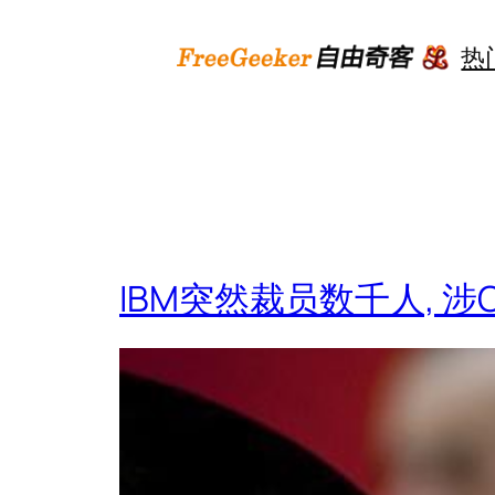
跳
至
热
内
容
IBM突然裁员数千人, 涉