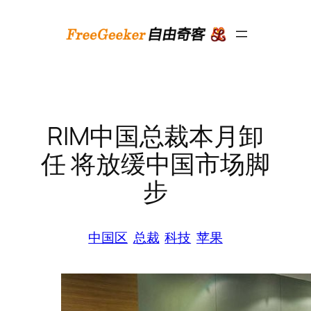
跳
至
内
容
RIM中国总裁本月卸
任 将放缓中国市场脚
步
中国区
总裁
科技
苹果