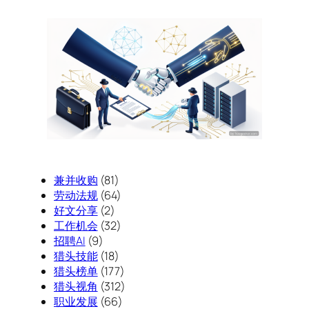
兼并收购
(81)
劳动法规
(64)
好文分享
(2)
工作机会
(32)
招聘AI
(9)
猎头技能
(18)
猎头榜单
(177)
猎头视角
(312)
职业发展
(66)