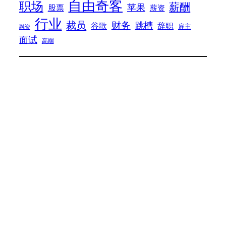
自由奇客
职场
薪酬
苹果
股票
薪资
行业
裁员
财务
跳槽
谷歌
辞职
雇主
融资
面试
高端