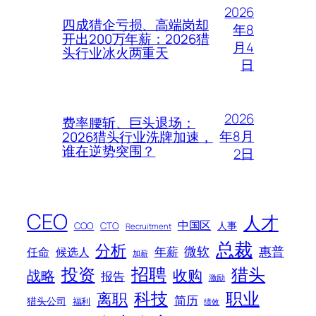
2026
四成猎企亏损、高端岗却
年8
开出200万年薪：2026猎
月4
头行业冰火两重天
日
2026
费率腰斩、巨头退场：
年8月
2026猎头行业洗牌加速，
谁在逆势突围？
2日
CEO
人才
中国区
人事
COO
CTO
Recruitment
总裁
分析
微软
惠普
年薪
任命
候选人
加薪
招聘
投资
猎头
战略
收购
报告
激励
科技
职业
离职
简历
猎头公司
福利
绩效