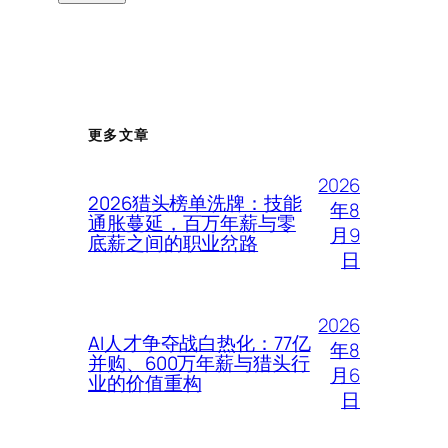
更多文章
2026
2026猎头榜单洗牌：技能
年8
通胀蔓延，百万年薪与零
月9
底薪之间的职业岔路
日
2026
AI人才争夺战白热化：77亿
年8
并购、600万年薪与猎头行
月6
业的价值重构
日