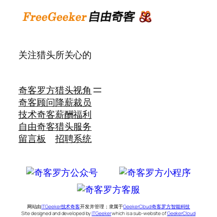
关注猎头所关心的
奇客罗方
猎头视角
奇客顾问
降薪裁员
技术奇客
薪酬福利
自由奇客
猎头服务
留言板
招聘系统
网站由
ITGeeker技术奇客
开发并管理；隶属于
GeekerCloud奇客罗方智能科技
Site designed and developed by
ITGeeker
which is a sub-website of
GeekerCloud