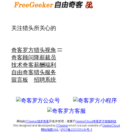
关注猎头所关心的
奇客罗方
猎头视角
奇客顾问
降薪裁员
技术奇客
薪酬福利
自由奇客
猎头服务
留言板
招聘系统
网站由
ITGeeker技术奇客
开发并管理；隶属于
GeekerCloud奇客罗方智能科技
Site designed and developed by
ITGeeker
which is a sub-website of
GeekerCloud
网站地图 XML
|
沪ICP备2021031434号-3