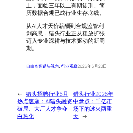
上，面临三年以上有期徒刑。简
历数据合规已成行业生存底线。
从AI人才天价薪酬到合规监管利
剑高悬，猎头行业正从粗放扩张
迈入专业深耕与技术驱动的新周
期。
自由奇客
猎头视角
, 
行业观察
2026年6月20日
←
猎头招聘行业6月
猎头行业2026年
热点速递：AI猎头融资
中盘点：千亿市
破局、大厂人才争夺
场下的冰火两重
白热化
天
→