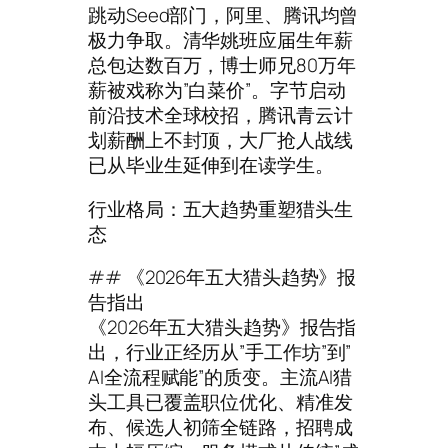
跳动Seed部门，阿里、腾讯均曾
极力争取。清华姚班应届生年薪
总包达数百万，博士师兄80万年
薪被戏称为”白菜价”。字节启动
前沿技术全球校招，腾讯青云计
划薪酬上不封顶，大厂抢人战线
已从毕业生延伸到在读学生。
行业格局：五大趋势重塑猎头生
态
## 《2026年五大猎头趋势》报
告指出
《2026年五大猎头趋势》报告指
出，行业正经历从”手工作坊”到”
AI全流程赋能”的质变。主流AI猎
头工具已覆盖职位优化、精准发
布、候选人初筛全链路，招聘成