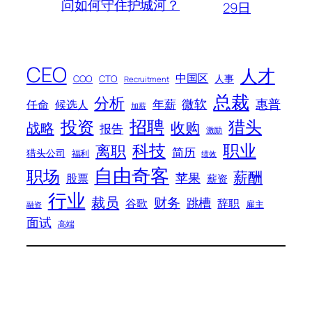
问如何守住护城河？
29日
CEO
人才
中国区
人事
COO
CTO
Recruitment
总裁
分析
微软
惠普
年薪
任命
候选人
加薪
招聘
投资
猎头
战略
收购
报告
激励
科技
职业
离职
简历
猎头公司
福利
绩效
自由奇客
职场
薪酬
苹果
股票
薪资
行业
裁员
财务
跳槽
谷歌
辞职
雇主
融资
面试
高端