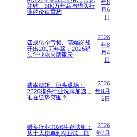
年8
并购、600万年薪与猎头行
月6
业的价值重构
日
2026
四成猎企亏损、高端岗却
年8
开出200万年薪：2026猎
月4
头行业冰火两重天
日
2026
费率腰斩、巨头退场：
年8月
2026猎头行业洗牌加速，
谁在逆势突围？
2日
2026
猎头行业2026生存法则：
年7月
从十大榜单到AI面试，顾