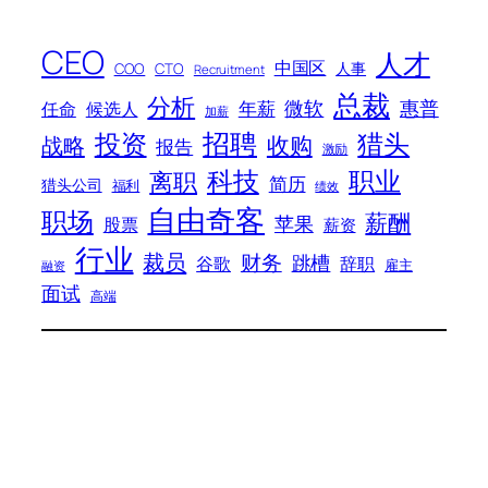
CEO
人才
中国区
人事
COO
CTO
Recruitment
总裁
分析
微软
惠普
年薪
任命
候选人
加薪
招聘
投资
猎头
战略
收购
报告
激励
科技
职业
离职
简历
猎头公司
福利
绩效
自由奇客
职场
薪酬
苹果
股票
薪资
行业
裁员
财务
跳槽
谷歌
辞职
雇主
融资
面试
高端