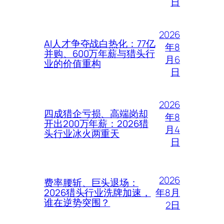
日
2026
AI人才争夺战白热化：77亿
年8
并购、600万年薪与猎头行
月6
业的价值重构
日
2026
四成猎企亏损、高端岗却
年8
开出200万年薪：2026猎
月4
头行业冰火两重天
日
2026
费率腰斩、巨头退场：
年8月
2026猎头行业洗牌加速，
谁在逆势突围？
2日