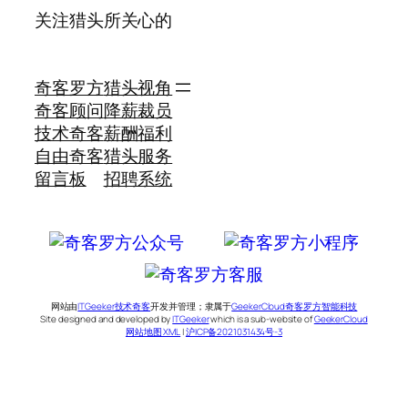
关注猎头所关心的
奇客罗方
猎头视角
奇客顾问
降薪裁员
技术奇客
薪酬福利
自由奇客
猎头服务
留言板
招聘系统
网站由
ITGeeker技术奇客
开发并管理；隶属于
GeekerCloud奇客罗方智能科技
Site designed and developed by
ITGeeker
which is a sub-website of
GeekerCloud
网站地图 XML
|
沪ICP备2021031434号-3