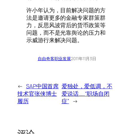
许小年认为，目前解决问题的方
法是邀请更多的金融专家群策群
力，反思风波背后的货币政策等
问题，而不是光靠舆论的压力和
示威游行来解决问题。
自由奇客
职业发展
2011年11月3日
←
SAP中国首席
爱独处，爱低调，不
技术官张侠博士
爱说话……“职场自闭
履历
症”
→
评论