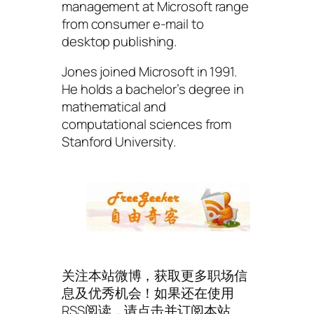
management at Microsoft range
from consumer e-mail to
desktop publishing.
Jones joined Microsoft in 1991.
He holds a bachelor’s degree in
mathematical and
computational sciences from
Stanford University.
关注本站微博，获取更多职场信
息及优秀机会！如果还在使用
RSS阅读，请点击并订阅本站