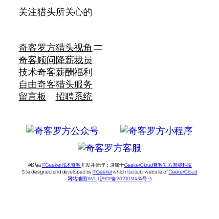
关注猎头所关心的
奇客罗方
猎头视角
奇客顾问
降薪裁员
技术奇客
薪酬福利
自由奇客
猎头服务
留言板
招聘系统
网站由
ITGeeker技术奇客
开发并管理；隶属于
GeekerCloud奇客罗方智能科技
Site designed and developed by
ITGeeker
which is a sub-website of
GeekerCloud
网站地图 XML
|
沪ICP备2021031434号-3