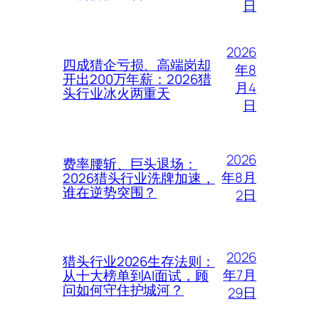
日
2026
四成猎企亏损、高端岗却
年8
开出200万年薪：2026猎
月4
头行业冰火两重天
日
2026
费率腰斩、巨头退场：
年8月
2026猎头行业洗牌加速，
谁在逆势突围？
2日
2026
猎头行业2026生存法则：
年7月
从十大榜单到AI面试，顾
问如何守住护城河？
29日