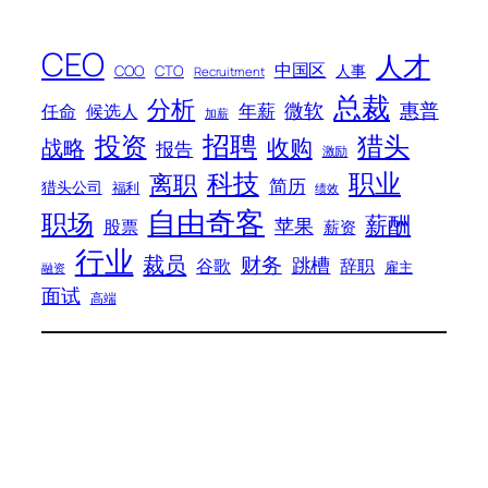
CEO
人才
中国区
人事
COO
CTO
Recruitment
总裁
分析
微软
惠普
年薪
任命
候选人
加薪
招聘
投资
猎头
战略
收购
报告
激励
科技
职业
离职
简历
猎头公司
福利
绩效
自由奇客
职场
薪酬
苹果
股票
薪资
行业
裁员
财务
跳槽
谷歌
辞职
雇主
融资
面试
高端