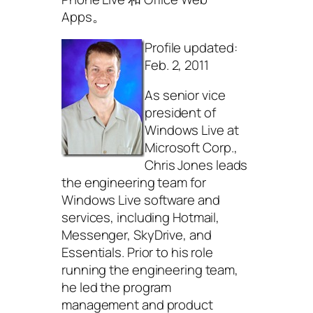
Apps。
Profile updated:
Feb. 2, 2011
As senior vice
president of
Windows Live at
Microsoft Corp.,
Chris Jones leads
the engineering team for
Windows Live software and
services, including Hotmail,
Messenger, SkyDrive, and
Essentials. Prior to his role
running the engineering team,
he led the program
management and product