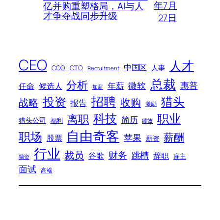
年7月
亿并购重塑格局，AI与人
才争夺战同步升级
27日
CEO
人才
中国区
人事
COO
CTO
Recruitment
总裁
分析
微软
惠普
年薪
任命
候选人
加薪
招聘
投资
猎头
战略
收购
报告
激励
科技
职业
离职
简历
猎头公司
福利
绩效
自由奇客
职场
薪酬
苹果
股票
薪资
行业
裁员
财务
跳槽
谷歌
辞职
雇主
融资
面试
高端