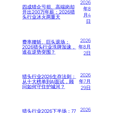
2026
四成猎企亏损、高端岗却
年8
开出200万年薪：2026猎
月4
头行业冰火两重天
日
2026
费率腰斩、巨头退场：
年8月
2026猎头行业洗牌加速，
谁在逆势突围？
2日
2026
猎头行业2026生存法则：
年7月
从十大榜单到AI面试，顾
问如何守住护城河？
29日
2026
猎头行业2026下半场：77