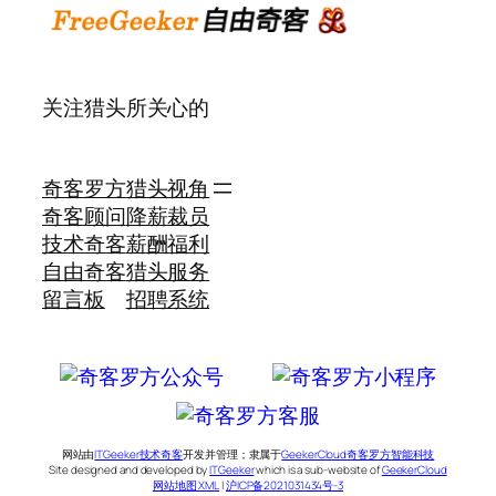
关注猎头所关心的
奇客罗方
猎头视角
奇客顾问
降薪裁员
技术奇客
薪酬福利
自由奇客
猎头服务
留言板
招聘系统
网站由
ITGeeker技术奇客
开发并管理；隶属于
GeekerCloud奇客罗方智能科技
Site designed and developed by
ITGeeker
which is a sub-website of
GeekerCloud
网站地图 XML
|
沪ICP备2021031434号-3