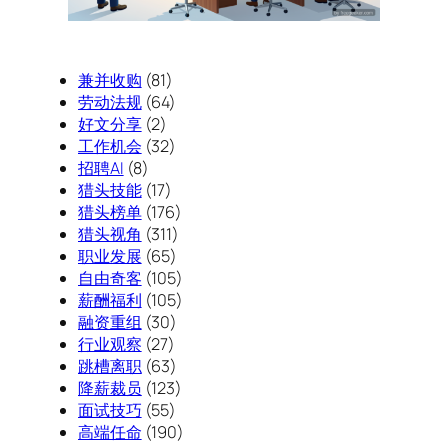
兼并收购
(81)
劳动法规
(64)
好文分享
(2)
工作机会
(32)
招聘AI
(8)
猎头技能
(17)
猎头榜单
(176)
猎头视角
(311)
职业发展
(65)
自由奇客
(105)
薪酬福利
(105)
融资重组
(30)
行业观察
(27)
跳槽离职
(63)
降薪裁员
(123)
面试技巧
(55)
高端任命
(190)