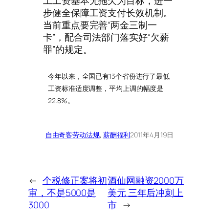
工工资基本无拖欠为目标，进一
步健全保障工资支付长效机制。
当前重点要完善“两金三制一
卡”，配合司法部门落实好“欠薪
罪”的规定。
今年以来，全国已有13个省份进行了最低
工资标准适度调整，平均上调的幅度是
22.8%。
自由奇客
劳动法规
, 
薪酬福利
2011年4月19日
←
个税修正案将初
酒仙网融资2000万
审，不是5000是
美元 三年后冲刺上
3000
市
→