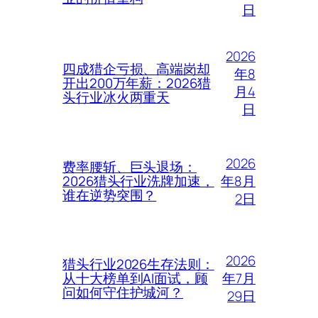
日
2026
四成猎企亏损、高端岗却
年8
开出200万年薪：2026猎
月4
头行业冰火两重天
日
2026
费率腰斩、巨头退场：
年8月
2026猎头行业洗牌加速，
谁在逆势突围？
2日
2026
猎头行业2026生存法则：
年7月
从十大榜单到AI面试，顾
问如何守住护城河？
29日