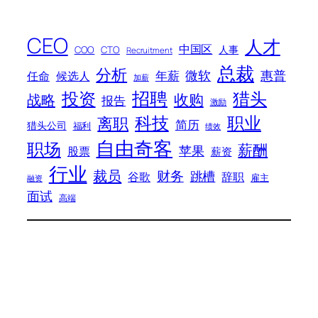
CEO
人才
中国区
人事
COO
CTO
Recruitment
总裁
分析
微软
惠普
年薪
任命
候选人
加薪
招聘
投资
猎头
战略
收购
报告
激励
科技
职业
离职
简历
猎头公司
福利
绩效
自由奇客
职场
薪酬
苹果
股票
薪资
行业
裁员
财务
跳槽
谷歌
辞职
雇主
融资
面试
高端