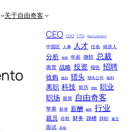
关于自由奇客
CEO
COO
CTO
Recruitment
人才
中国区
任命
候选人
人事
总裁
分析
微软
年薪
加薪
招聘
投资
战略
惠普
报告
nto
猎头
收购
猎头公司
福利
激励
科技
职业
离职
简历
绩效
自由奇客
职场
股票
行业
薪酬
苹果
薪资
融资
裁员
财务
跳槽
谷歌
辞职
雇主
面试
高端