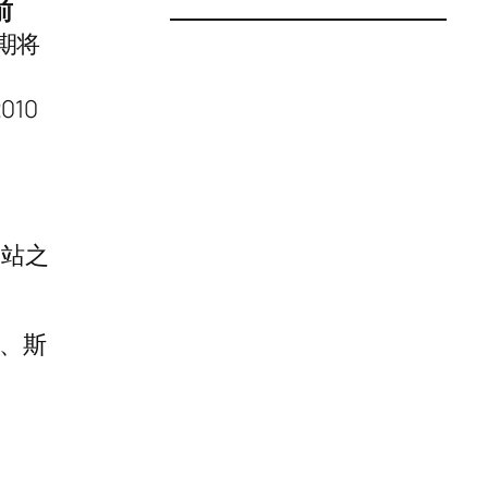
前
预期将
10
网站之
车、斯