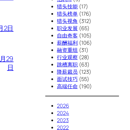
猎头技能
(17)
猎头榜单
(176)
猎头视角
(312)
月2日
职业发展
(65)
自由奇客
(105)
薪酬福利
(106)
融资重组
(31)
行业观察
(28)
7月29
跳槽离职
(63)
日
降薪裁员
(123)
面试技巧
(55)
高端任命
(190)
2026
2024
2023
2022