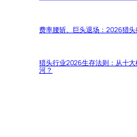
费率腰斩、巨头退场：2026猎
猎头行业2026生存法则：从十
河？