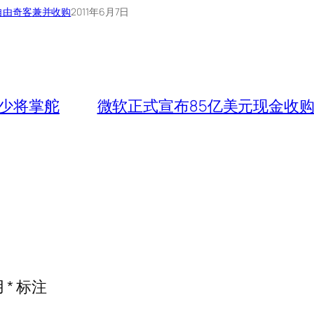
自由奇客
兼并收购
2011年6月7日
军少将掌舵
微软正式宣布85亿美元现金收购S
用
*
标注