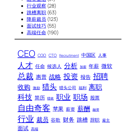
行业观察
(28)
跳槽离职
(63)
降薪裁员
(123)
面试技巧
(55)
高端任命
(190)
CEO
中国区
人事
COO
CTO
Recruitment
人才
分析
微软
年薪
任命
候选人
加薪
总裁
招聘
投资
战略
惠普
报告
猎头
离职
收购
猎头公司
福利
激励
科技
职场
职业
简历
股票
绩效
自由奇客
薪酬
苹果
薪资
融资
行业
裁员
财务
跳槽
谷歌
辞职
雇主
面试
高端