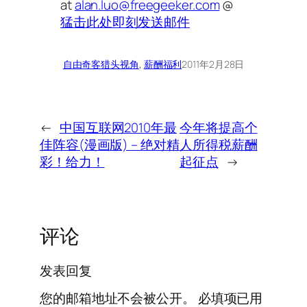
at
alan.luo@freegeeker.com
@
猛击此处即刻发送邮件
自由奇客
猎头视角
, 
薪酬福利
2011年2月28日
←
中国互联网2010年最
今年将提高个
佳阵容(漫画版) – 绝对精
人所得税薪酬
彩！给力！
起征点
→
评论
发表回复
您的邮箱地址不会被公开。
必填项已用