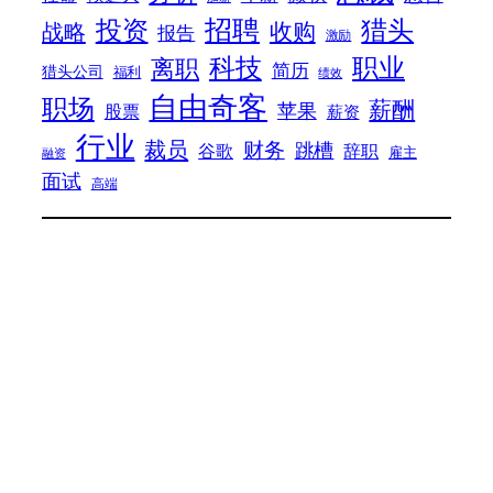
招聘
投资
猎头
战略
收购
报告
激励
科技
职业
离职
简历
猎头公司
福利
绩效
自由奇客
职场
薪酬
苹果
股票
薪资
行业
裁员
财务
跳槽
谷歌
辞职
雇主
融资
面试
高端