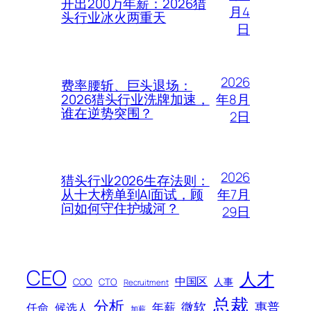
开出200万年薪：2026猎
月4
头行业冰火两重天
日
2026
费率腰斩、巨头退场：
年8月
2026猎头行业洗牌加速，
谁在逆势突围？
2日
2026
猎头行业2026生存法则：
年7月
从十大榜单到AI面试，顾
问如何守住护城河？
29日
CEO
人才
中国区
人事
COO
CTO
Recruitment
总裁
分析
微软
惠普
年薪
任命
候选人
加薪