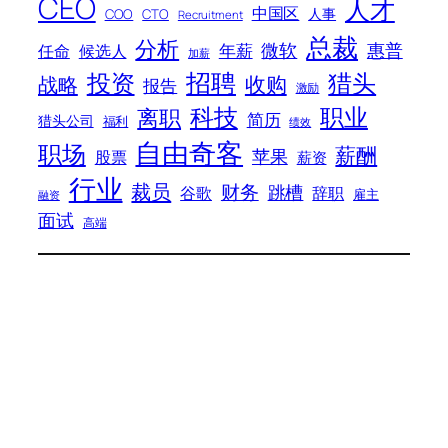
CEO
人才
中国区
人事
COO
CTO
Recruitment
总裁
分析
微软
惠普
年薪
任命
候选人
加薪
招聘
投资
猎头
战略
收购
报告
激励
科技
职业
离职
简历
猎头公司
福利
绩效
自由奇客
职场
薪酬
苹果
股票
薪资
行业
裁员
财务
跳槽
谷歌
辞职
雇主
融资
面试
高端