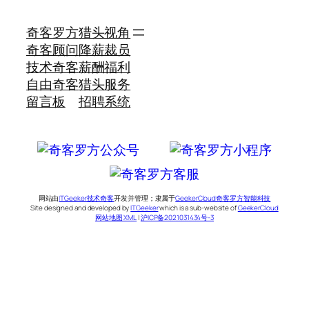
奇客罗方
猎头视角
奇客顾问
降薪裁员
技术奇客
薪酬福利
自由奇客
猎头服务
留言板
招聘系统
网站由
ITGeeker技术奇客
开发并管理；隶属于
GeekerCloud奇客罗方智能科技
Site designed and developed by
ITGeeker
which is a sub-website of
GeekerCloud
网站地图 XML
|
沪ICP备2021031434号-3