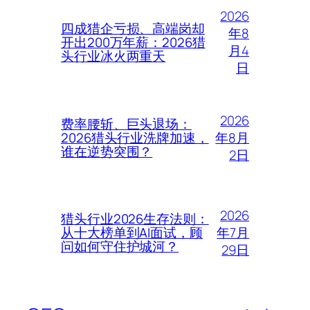
2026
四成猎企亏损、高端岗却
年8
开出200万年薪：2026猎
月4
头行业冰火两重天
日
2026
费率腰斩、巨头退场：
年8月
2026猎头行业洗牌加速，
谁在逆势突围？
2日
2026
猎头行业2026生存法则：
年7月
从十大榜单到AI面试，顾
问如何守住护城河？
29日