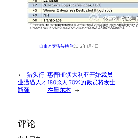
自由奇客
猎头榜单
2012年1月4日
←
猎头行
惠普HP澳大利亚开始裁员
业遭遇人才
180余人 70%的裁员将发生
瓶颈
在墨尔本
→
评论