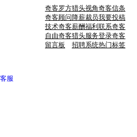
奇客罗方
猎头视角
奇客信条
奇客顾问
降薪裁员
我要投稿
技术奇客
薪酬福利
联系奇客
自由奇客
猎头服务
登录奇客
留言板
招聘系统
热门标签