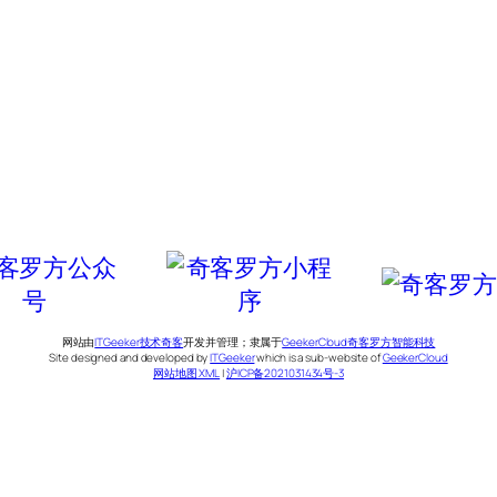
网站由
ITGeeker技术奇客
开发并管理；隶属于
GeekerCloud奇客罗方智能科技
Site designed and developed by
ITGeeker
which is a sub-website of
GeekerCloud
网站地图 XML
|
沪ICP备2021031434号-3