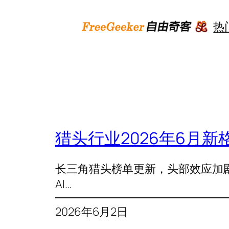
跳
至
热
内
容
猎头行业2026年6月
长三角猎头榜单更新，头部效应加剧
AI…
2026年6月2日