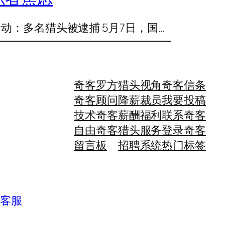
动：多名猎头被逮捕 5月7日，国…
奇客罗方
猎头视角
奇客信条
奇客顾问
降薪裁员
我要投稿
技术奇客
薪酬福利
联系奇客
自由奇客
猎头服务
登录奇客
留言板
招聘系统
热门标签