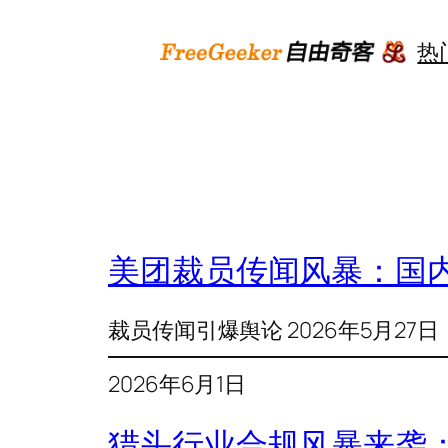
跳
至
热
内
容
美团裁员传闻风暴：国
裁员传闻引爆舆论 2026年5月27
2026年6月1日
猎头行业合规风暴来袭