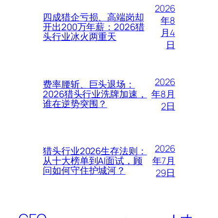
2026
四成猎企亏损、高端岗却
年8
开出200万年薪：2026猎
月4
头行业冰火两重天
日
2026
费率腰斩、巨头退场：
年8月
2026猎头行业洗牌加速，
谁在逆势突围？
2日
2026
猎头行业2026生存法则：
年7月
从十大榜单到AI面试，顾
问如何守住护城河？
29日