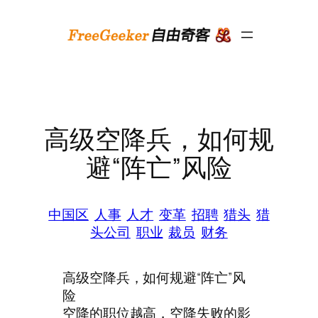
跳
至
内
容
高级空降兵，如何规
避“阵亡”风险
中国区
人事
人才
变革
招聘
猎头
猎
头公司
职业
裁员
财务
高级空降兵，如何规避“阵亡”风
险
空降的职位越高，空降失败的影