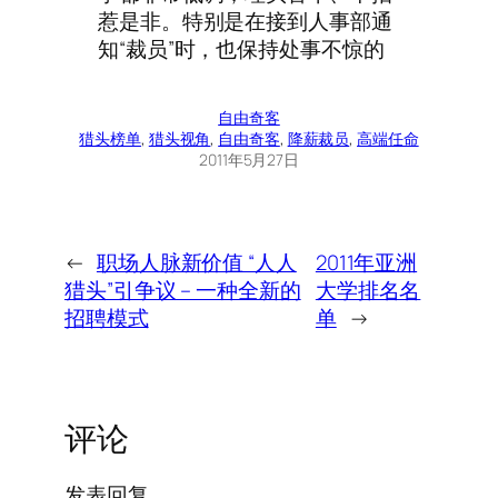
惹是非。特别是在接到人事部通
知“裁员”时，也保持处事不惊的
自由奇客
猎头榜单
, 
猎头视角
, 
自由奇客
, 
降薪裁员
, 
高端任命
2011年5月27日
←
职场人脉新价值 “人人
2011年亚洲
猎头”引争议 – 一种全新的
大学排名名
招聘模式
单
→
评论
发表回复