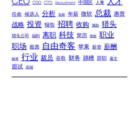
CEO
人才
中国区
人事
COO
CTO
Recruitment
总裁
分析
微软
惠普
年薪
任命
候选人
加薪
招聘
投资
猎头
战略
收购
报告
激励
科技
职业
离职
简历
猎头公司
福利
绩效
自由奇客
职场
薪酬
苹果
股票
薪资
行业
裁员
财务
跳槽
谷歌
辞职
雇主
融资
面试
高端