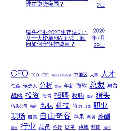
谁在逆势突围？
2日
2026
猎头行业2026生存法则：
年7月
从十大榜单到AI面试，顾
问如何守住护城河？
29日
CEO
人才
中国区
人事
COO
CTO
Recruitment
总裁
分析
微软
惠普
年薪
任命
候选人
加薪
招聘
投资
猎头
战略
收购
报告
激励
科技
职业
离职
简历
猎头公司
福利
绩效
自由奇客
职场
薪酬
苹果
股票
薪资
行业
裁员
财务
跳槽
谷歌
辞职
雇主
融资