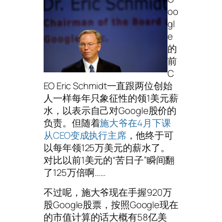
oo
gl
e
的
前
C
EO Eric Schmidt一直跟两位创始
人一样每年只象征性的领1美元薪
水，以表示自己对Google股价的
负责。但随着
施大爷在4月下课
从CEO变成执行主席
，他终于可
以每年领125万美元的薪水了。
对比以前1美元的“苦日子”瞬间翻
了125万倍啊……
不过呢，施大爷现在手握920万
股Google股票，按照Google现在
的市值计算的话大概有58亿美