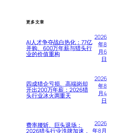
更多文章
2026
AI人才争夺战白热化：77亿
年8
并购、600万年薪与猎头行
月6
业的价值重构
日
2026
四成猎企亏损、高端岗却
年8
开出200万年薪：2026猎
月4
头行业冰火两重天
日
2026
费率腰斩、巨头退场：
年8月
2026猎头行业洗牌加速，