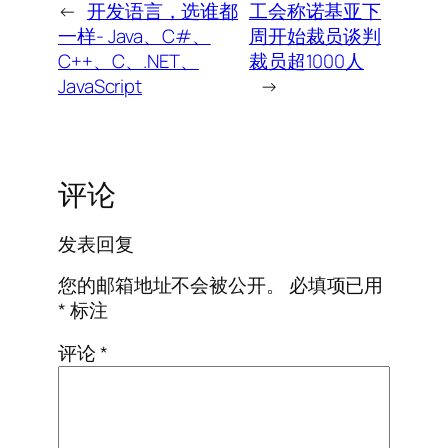
←
开发语言，选谁都
工会称诺基亚下
一样- Java、C#、
周开始裁员谈判
C++、C、.NET、
裁员超1000人
JavaScript
→
评论
发表回复
您的邮箱地址不会被公开。
必填项已用
*
标注
评论
*