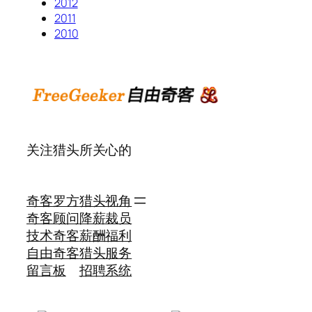
2012
2011
2010
关注猎头所关心的
奇客罗方
猎头视角
奇客顾问
降薪裁员
技术奇客
薪酬福利
自由奇客
猎头服务
留言板
招聘系统