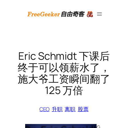
跳
至
内
容
Eric Schmidt 下课后
终于可以领薪水了，
施大爷工资瞬间翻了
125 万倍
CEO
升职
离职
股票
G