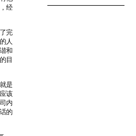
，经
了完
的人
谐和
的目
就是
应该
司内
话的