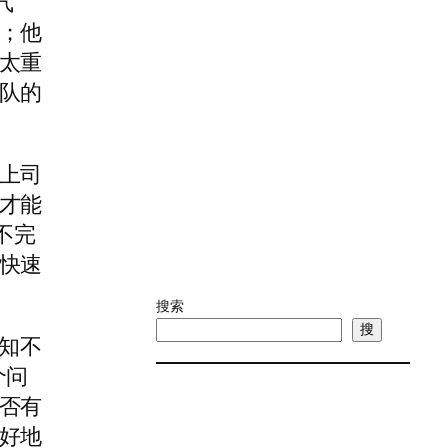
气
；他
太重
队的
上司
才能
不完
快速
搜索
搜
“知不
个问
否有
好地