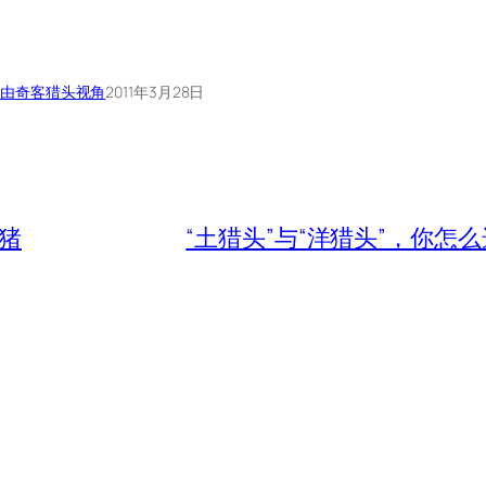
由奇客
猎头视角
2011年3月28日
养猪
“土猎头”与“洋猎头”，你怎