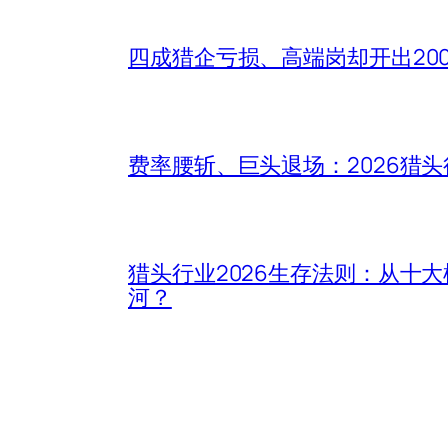
四成猎企亏损、高端岗却开出20
费率腰斩、巨头退场：2026猎
猎头行业2026生存法则：从十
河？