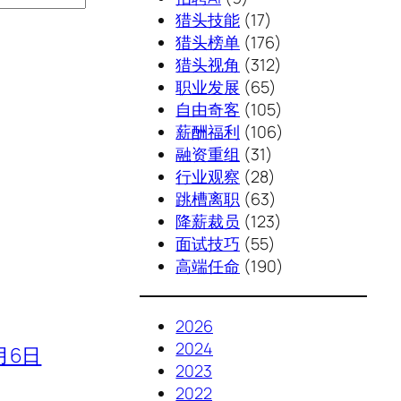
猎头技能
(17)
猎头榜单
(176)
猎头视角
(312)
职业发展
(65)
自由奇客
(105)
薪酬福利
(106)
融资重组
(31)
行业观察
(28)
跳槽离职
(63)
降薪裁员
(123)
面试技巧
(55)
高端任命
(190)
2026
2024
月6日
2023
2022