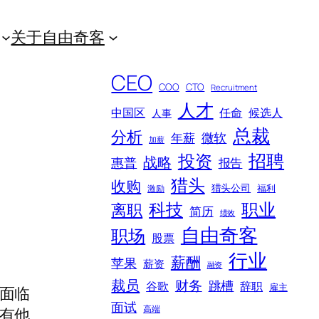
关于自由奇客
CEO
COO
CTO
Recruitment
人才
中国区
任命
候选人
人事
总裁
分析
微软
年薪
加薪
招聘
投资
战略
惠普
报告
猎头
收购
猎头公司
福利
激励
科技
职业
离职
简历
绩效
自由奇客
职场
股票
行业
薪酬
苹果
薪资
融资
裁员
财务
跳槽
谷歌
辞职
雇主
面临
面试
高端
有他