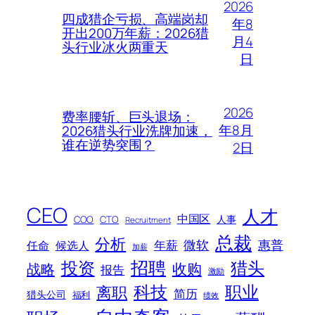
2026
四成猎企亏损、高端岗却
年8
开出200万年薪：2026猎
月4
头行业冰火两重天
日
2026
费率腰斩、巨头退场：
年8月
2026猎头行业洗牌加速，
谁在逆势突围？
2日
CEO
人才
中国区
人事
COO
CTO
Recruitment
总裁
分析
微软
惠普
年薪
任命
候选人
加薪
招聘
投资
猎头
战略
收购
报告
激励
科技
职业
离职
简历
猎头公司
福利
绩效