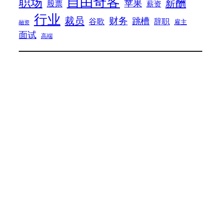
自由奇客
职场
薪酬
苹果
股票
薪资
行业
裁员
财务
跳槽
谷歌
辞职
雇主
融资
面试
高端