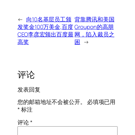
←
向10名基层员工颁
背靠腾讯和美国
发奖金100万美金,百度
Groupon的高朋
CEO李彦宏颁出百度最
网，陷入裁员之
高奖
困
→
评论
发表回复
您的邮箱地址不会被公开。
必填项已用
*
标注
评论
*