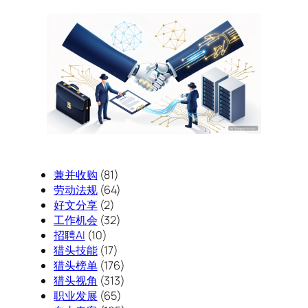
兼并收购
(81)
劳动法规
(64)
好文分享
(2)
工作机会
(32)
招聘AI
(10)
猎头技能
(17)
猎头榜单
(176)
猎头视角
(313)
职业发展
(65)