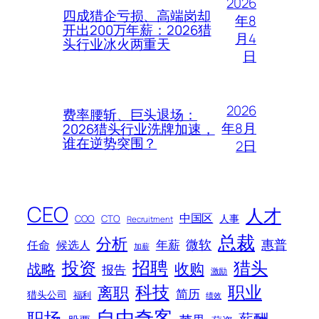
2026
四成猎企亏损、高端岗却
年8
开出200万年薪：2026猎
月4
头行业冰火两重天
日
2026
费率腰斩、巨头退场：
年8月
2026猎头行业洗牌加速，
谁在逆势突围？
2日
CEO
人才
中国区
人事
COO
CTO
Recruitment
总裁
分析
微软
惠普
年薪
任命
候选人
加薪
招聘
投资
猎头
战略
收购
报告
激励
科技
职业
离职
简历
猎头公司
福利
绩效
自由奇客
职场
薪酬