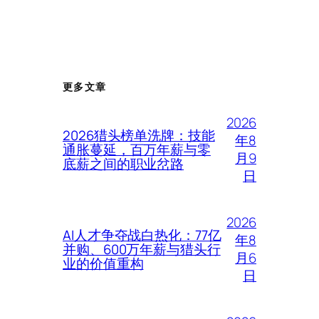
更多文章
2026
2026猎头榜单洗牌：技能
年8
通胀蔓延，百万年薪与零
月9
底薪之间的职业岔路
日
2026
AI人才争夺战白热化：77亿
年8
并购、600万年薪与猎头行
月6
业的价值重构
日