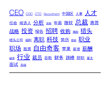
CEO
人才
中国区
人事
COO
CTO
Recruitment
总裁
分析
微软
惠普
年薪
任命
候选人
加薪
招聘
投资
猎头
战略
收购
报告
激励
科技
职业
离职
简历
猎头公司
福利
绩效
自由奇客
职场
薪酬
苹果
股票
薪资
行业
裁员
财务
跳槽
谷歌
辞职
雇主
融资
面试
高端