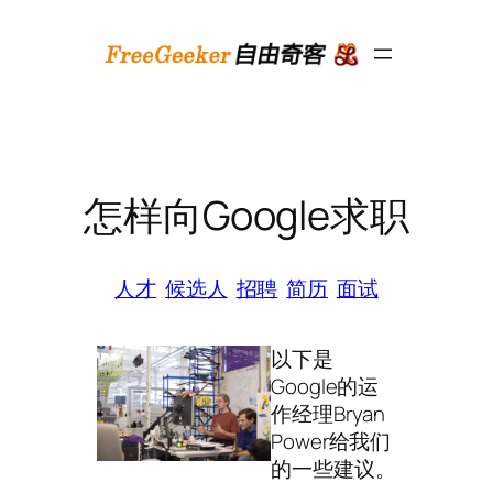
跳
至
内
容
怎样向Google求职
人才
候选人
招聘
简历
面试
以下是
Google的运
作经理Bryan
Power给我们
的一些建议。