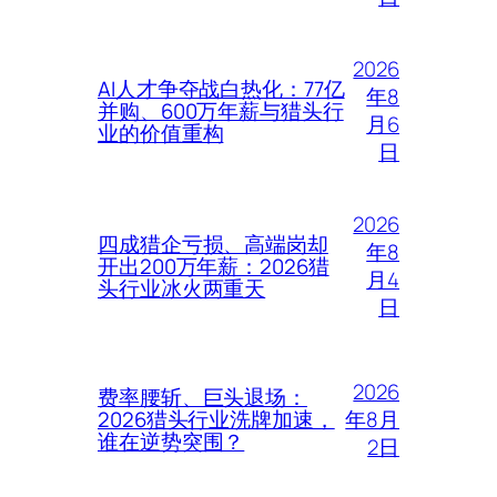
2026
AI人才争夺战白热化：77亿
年8
并购、600万年薪与猎头行
月6
业的价值重构
日
2026
四成猎企亏损、高端岗却
年8
开出200万年薪：2026猎
月4
头行业冰火两重天
日
2026
费率腰斩、巨头退场：
年8月
2026猎头行业洗牌加速，
谁在逆势突围？
2日