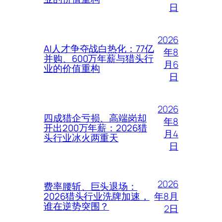
日
2026
AI人才争夺战白热化：77亿
年8
并购、600万年薪与猎头行
月6
业的价值重构
日
2026
四成猎企亏损、高端岗却
年8
开出200万年薪：2026猎
月4
头行业冰火两重天
日
2026
费率腰斩、巨头退场：
年8月
2026猎头行业洗牌加速，
谁在逆势突围？
2日