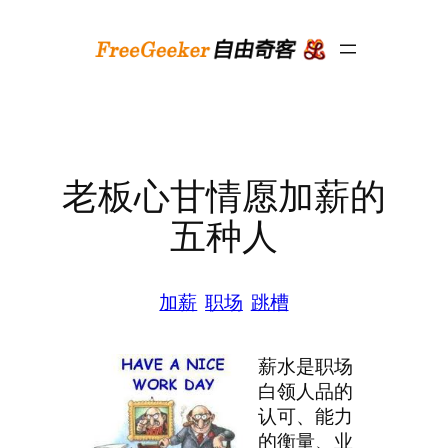
跳
至
内
容
老板心甘情愿加薪的
五种人
加薪
职场
跳槽
薪水是职场
白领人品的
认可、能力
的衡量、业