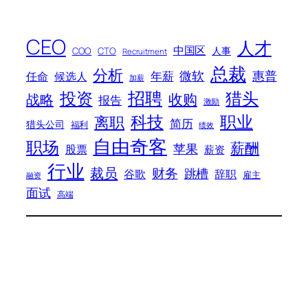
CEO
人才
中国区
人事
COO
CTO
Recruitment
总裁
分析
微软
惠普
年薪
任命
候选人
加薪
招聘
投资
猎头
战略
收购
报告
激励
科技
职业
离职
简历
猎头公司
福利
绩效
自由奇客
职场
薪酬
苹果
股票
薪资
行业
裁员
财务
跳槽
谷歌
辞职
雇主
融资
面试
高端