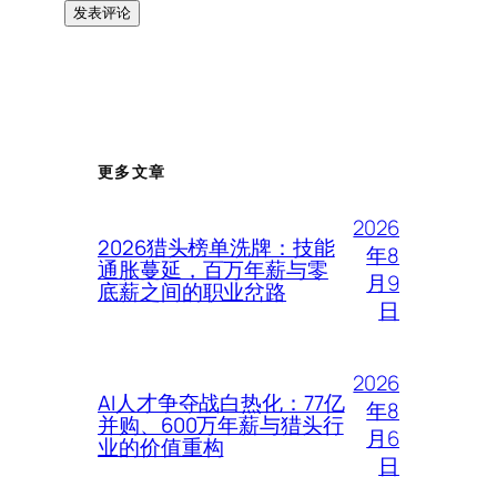
更多文章
2026
2026猎头榜单洗牌：技能
年8
通胀蔓延，百万年薪与零
月9
底薪之间的职业岔路
日
2026
AI人才争夺战白热化：77亿
年8
并购、600万年薪与猎头行
月6
业的价值重构
日