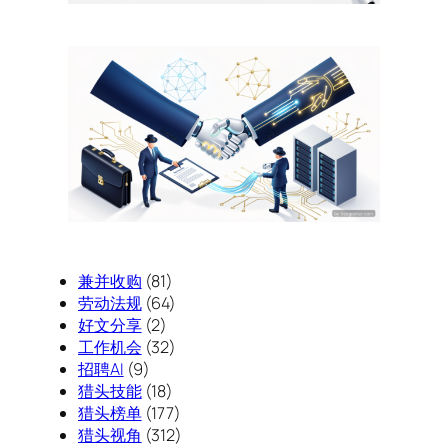
兼并收购
(81)
劳动法规
(64)
好文分享
(2)
工作机会
(32)
招聘AI
(9)
猎头技能
(18)
猎头榜单
(177)
猎头视角
(312)