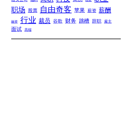
自由奇客
职场
薪酬
苹果
股票
薪资
行业
裁员
财务
跳槽
谷歌
辞职
雇主
融资
面试
高端