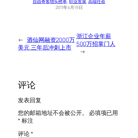
自由奇客
猎头榜单
, 
职业发展
, 
高端任命
2011年4月19日
浙江企业年薪
←
酒仙网融资2000万
500万招掌门人
美元 三年后冲刺上市
→
评论
发表回复
您的邮箱地址不会被公开。
必填项已用
*
标注
评论
*