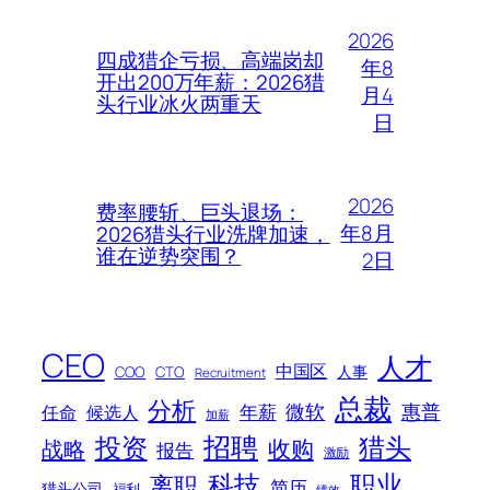
2026
四成猎企亏损、高端岗却
年8
开出200万年薪：2026猎
月4
头行业冰火两重天
日
2026
费率腰斩、巨头退场：
年8月
2026猎头行业洗牌加速，
谁在逆势突围？
2日
CEO
人才
中国区
人事
COO
CTO
Recruitment
总裁
分析
微软
惠普
年薪
任命
候选人
加薪
招聘
投资
猎头
战略
收购
报告
激励
科技
职业
离职
简历
猎头公司
福利
绩效