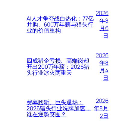
2026
AI人才争夺战白热化：77亿
年8
并购、600万年薪与猎头行
月6
业的价值重构
日
2026
四成猎企亏损、高端岗却
年8
开出200万年薪：2026猎
月4
头行业冰火两重天
日
2026
费率腰斩、巨头退场：
年8月
2026猎头行业洗牌加速，
谁在逆势突围？
2日