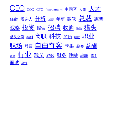
CEO
人才
中国区
人事
COO
CTO
Recruitment
总裁
分析
微软
惠普
年薪
任命
候选人
加薪
招聘
投资
猎头
战略
收购
报告
激励
科技
职业
离职
简历
猎头公司
福利
绩效
自由奇客
职场
薪酬
苹果
股票
薪资
行业
裁员
财务
跳槽
谷歌
辞职
雇主
融资
面试
高端