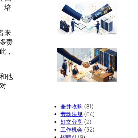
、培
者来
多责
此，
和他
对
兼并收购
(81)
劳动法规
(64)
好文分享
(2)
工作机会
(32)
招聘AI
(9)