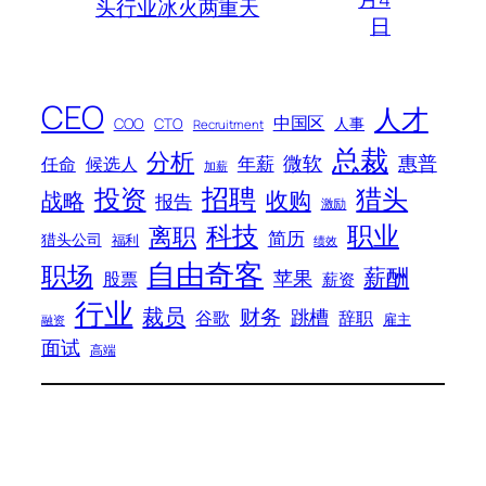
头行业冰火两重天
日
CEO
人才
中国区
人事
COO
CTO
Recruitment
总裁
分析
微软
惠普
年薪
任命
候选人
加薪
招聘
投资
猎头
战略
收购
报告
激励
科技
职业
离职
简历
猎头公司
福利
绩效
自由奇客
职场
薪酬
苹果
股票
薪资
行业
裁员
财务
跳槽
谷歌
辞职
雇主
融资
面试
高端