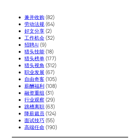
兼并收购
(82)
劳动法规
(64)
好文分享
(2)
工作机会
(32)
招聘AI
(9)
猎头技能
(18)
猎头榜单
(177)
猎头视角
(312)
职业发展
(67)
自由奇客
(105)
薪酬福利
(108)
融资重组
(31)
行业观察
(29)
跳槽离职
(63)
降薪裁员
(124)
面试技巧
(55)
高端任命
(190)