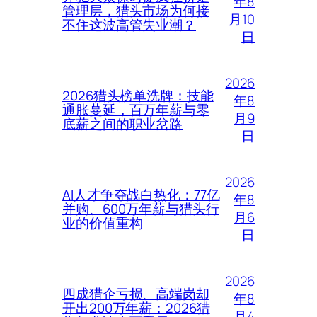
年8
管理层，猎头市场为何接
月10
不住这波高管失业潮？
日
2026
2026猎头榜单洗牌：技能
年8
通胀蔓延，百万年薪与零
月9
底薪之间的职业岔路
日
2026
AI人才争夺战白热化：77亿
年8
并购、600万年薪与猎头行
月6
业的价值重构
日
2026
四成猎企亏损、高端岗却
年8
开出200万年薪：2026猎
月4